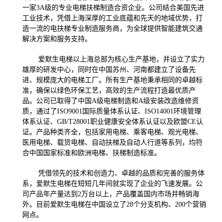
一家3A级的专业电梯扶梯制造合资企业。公司结合美国先进
工业技术，凭借上海深厚的工业底蕴和先天的地域优势，打
造一流的电扶梯专业制造服务商，为全球提供智能建筑交通
解决方案和服务支持。
爱默生电梯以上海总部为核心生产基地，并设立了实力
雄厚的研发中心，同时在中国苏州、河南都建立了设备先
进、规模庞大的电梯工厂。所有生产基地秉承相同的卓越标
准，确保以绿色环保工艺，高效的生产流程打造最优质产
品。公司已取得了中国A级电梯制造和A级安装改造维修资
质，通过了ISO9001国际质量体系认证、ISO14001环境管理
体系认证、GB/T28001职业健康安全体系认证以及欧盟CE认
证。产品种类齐全，包括家用电梯、乘客电梯、观光电梯、
医用电梯、载货电梯、自动扶梯及自动人行道等系列，均符
合中国国家标准和欧洲电梯、扶梯制造标准。
凭借领先的技术和创造力、卓越的品质和完善的服务体
系，爱默生电梯在短短几年间就实现了企业的飞速发展。公
司产品年产量达到2万台以上，产品覆盖国内市场并畅销海
外。目前爱默生电梯在中国设立了28个分支机构、200个营销
网点。