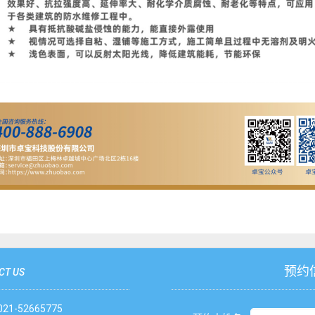
预约
CT US
1-52665775