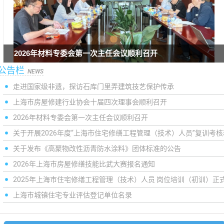
关于开展2026年度“上海市住宅修缮工程管理（技术）人员”复
公告栏
2026年材料专委会第一次主任会议顺利召开
走进国家级非遗，探访石库门里弄建筑技艺保护传承
上海市房屋修建行业协会十届四次理事会顺利召开
训考核和证书注册的通知
NEWS
走进国家级非遗，探访石库门里弄建筑技艺保护传承
上海市房屋修建行业协会十届四次理事会顺利召开
2026年材料专委会第一次主任会议顺利召开
关于开展2026年度“上海市住宅修缮工程管理（技术）人员”复训考
关于发布《高聚物改性沥青防水涂料》团体标准的公告
2026年上海市房屋修缮技能比武大赛报名通知
2025年上海市住宅修缮工程管理（技术）人员 岗位培训（初训）正
上海市城镇住宅专业评估登记单位名录