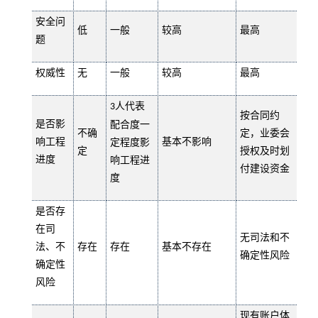
安全问
低
一般
较高
最高
题
权威性
无
一般
较高
最高
人代表
3
按合同约
是否影
配合度一
不确
定，业委会
响工程
基本不影响
定程度影
定
授权及时划
进度
响工程进
付建设资金
度
是否存
在司
无司法和不
法、不
存在
存在
基本不存在
确定性风险
确定性
风险
现有账户体