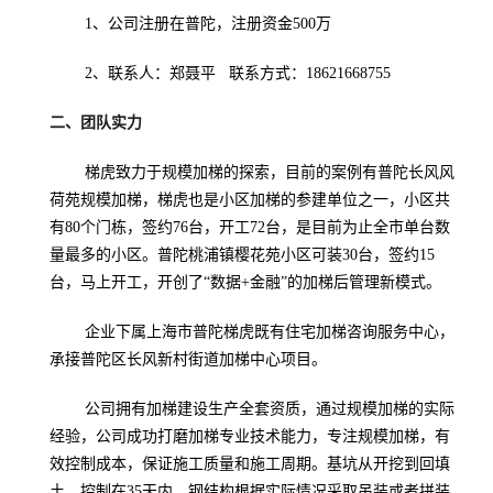
1、公司注册在普陀，注册资金500万
2、联系人：郑聂平 联系方式：18621668755
二、团队实力
梯虎致力于规模加梯的探索，目前的案例有普陀长风风
荷苑规模加梯，梯虎也是小区加梯的参建单位之一，小区共
有80个门栋，签约76台，开工72台，是目前为止全市单台数
量最多的小区。普陀桃浦镇樱花苑小区可装30台，签约15
台，马上开工，开创了“数据+金融”的加梯后管理新模式。
企业下属上海市普陀梯虎既有住宅加梯咨询服务中心，
承接普陀区长风新村街道加梯中心项目。
公司拥有加梯建设生产全套资质，通过规模加梯的实际
经验，公司成功打磨加梯专业技术能力，专注规模加梯，有
效控制成本，保证施工质量和施工周期。基坑从开挖到回填
土，控制在35天内。钢结构根据实际情况采取吊装或者拼装