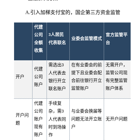
A.引入加梯支付宝的，国企第三方资金监管
代建
人居民
公司
3
官方监管平
业委会监管模式
全额
代表联名
台
收集
需选出
在有业委会的前
无需开户，
3
代建
提下且业委会配
监管公司现
人代表去
开户
公司
合前往银行开立
有完整监管
银行开立
账户
监管账户
账户体系
联名账户
代建
手续复
公司
杂，需
与业委会换届等
3
开户问
账户
问题无法开立账
无开户问题
人代表同
题
现有
户
时到场操
账户
作