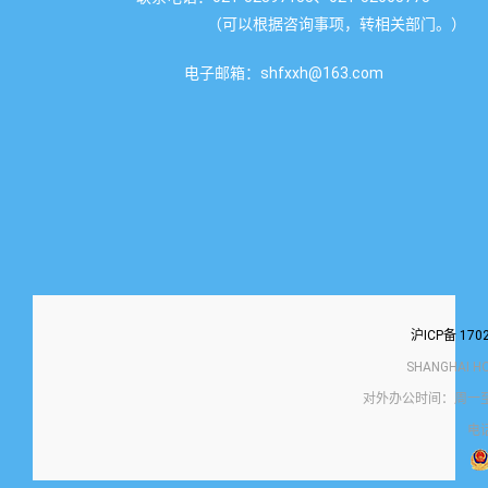
（可以根据咨询事项，转相关部门。）
电子邮箱：shfxxh@163.com
沪ICP备 170
SHANGHAI H
对外办公时间：周一至
电话